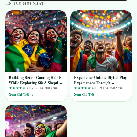
TIN TỨC MỚI NHẤT
Building Better Gaming Habits
Experience Unique Digital Play
While Exploring S8: A Skeptic’s
Experiences Through
Review
cm88.dad: A Friction-Based
★★★★★
4.8 · 3291+ lượt xem
★★★★★
4.8 · 2816+ lượt xem
Review
Xem Chi Tiết →
Xem Chi Tiết →