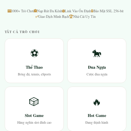
🎰
🏦
🌐
🔒
1000+ Trò Chơi
Nạp Rút Đa Kênh
Link Vào Ổn Định
Bảo Mật SSL 256-bit
✅
🏆
Giao Dịch Minh Bạch
Nhà Cái Uy Tín
TẤT CẢ TRÒ CHƠI
⚽
🐎
Thể Thao
Đua Ngựa
Bóng đá, tennis, eSports
Cược đua ngựa
🎲
🔥
Slot Game
Hot Game
Hàng nghìn slot đỉnh cao
Đang thịnh hành