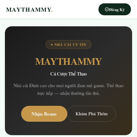
MAYTHAMMY
.
Đăng Ký
♥ NHÀ CÁI UY TÍN
MAYTHAMMY
Cá Cược Thể Thao
Nhà cái Đỉnh cao cho mọi người đam mê game. Thể thao
trực tiếp — nhận thưởng tân thủ.
Nhận Bonus
Khám Phá Thêm