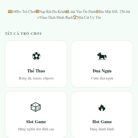
🎰
🏦
🌐
🔒
1000+ Trò Chơi
Nạp Rút Đa Kênh
Link Vào Ổn Định
Bảo Mật SSL 256-bit
✅
🏆
Giao Dịch Minh Bạch
Nhà Cái Uy Tín
TẤT CẢ TRÒ CHƠI
⚽
🐎
Thể Thao
Đua Ngựa
Bóng đá, tennis, eSports
Cược đua ngựa
🎲
🔥
Slot Game
Hot Game
Hàng nghìn slot đỉnh cao
Đang thịnh hành