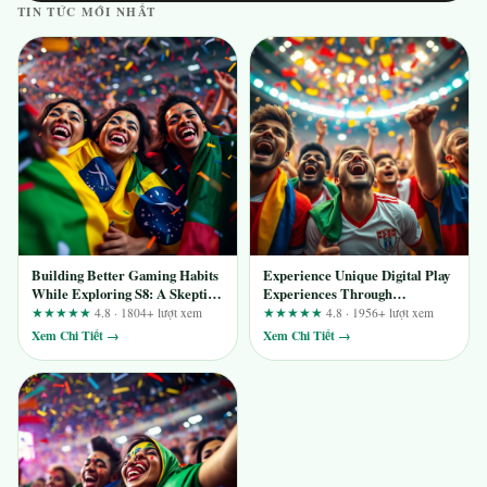
TIN TỨC MỚI NHẤT
Building Better Gaming Habits
Experience Unique Digital Play
While Exploring S8: A Skeptic’s
Experiences Through
Review
cm88.dad: A Friction-Based
★★★★★
4.8 · 1804+ lượt xem
★★★★★
4.8 · 1956+ lượt xem
Review
Xem Chi Tiết →
Xem Chi Tiết →