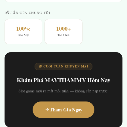
DẤU ẤN CỦA CHÚNG TÔI
100%
1000+
Bảo Mật
Trò Chơi
🎁 CUỐI TUẦN KHUYẾN MÃI
Khám Phá MAYTHAMMY Hôm Nay
Slot game mới ra mắt mỗi tuần — không cần nạp trước.
Tham Gia Ngay