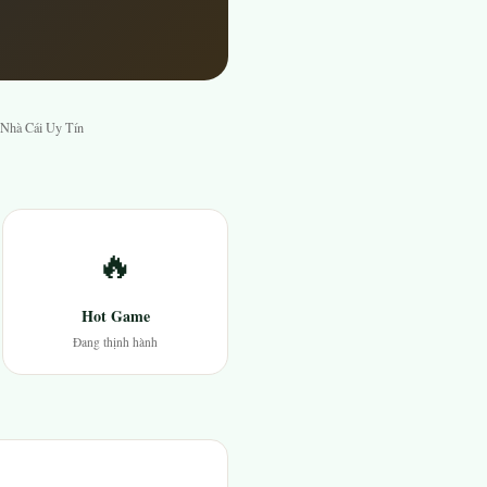
Nhà Cái Uy Tín
🔥
Hot Game
Đang thịnh hành