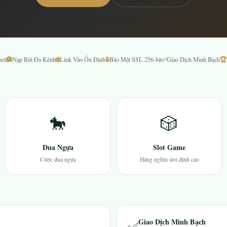
🏦
🌐
🔒
✅
🏆
hơi
Nạp Rút Đa Kênh
Link Vào Ổn Định
Bảo Mật SSL 256-bit
Giao Dịch Minh Bạch
🐎
🎲
Đua Ngựa
Slot Game
Cược đua ngựa
Hàng nghìn slot đỉnh cao
Giao Dịch Minh Bạch