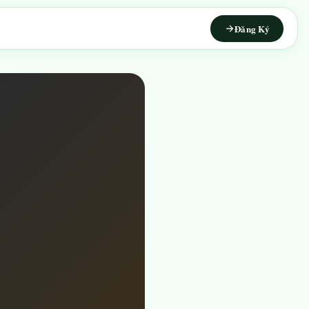
Đăng Ký