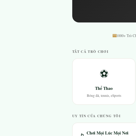
🎰
1000+ Trò C
TẤT CẢ TRÒ CHƠI
⚽
Thể Thao
Bóng đá, tennis, eSports
UY TÍN CỦA CHÚNG TÔI
Chơi Mọi Lúc Mọi Nơi