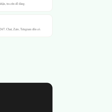
hận, tra cứu dễ dàng.
4/7. Chat, Zalo, Telegram đều có.