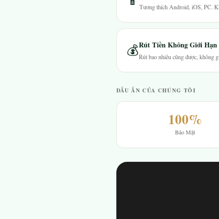
📱
Tương thích Android, iOS, PC. Khô
Rút Tiền Không Giới Hạn
💰
Rút bao nhiêu cũng được, không giớ
DẤU ẤN CỦA CHÚNG TÔI
100%
Bảo Mật