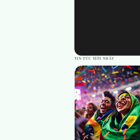
TIN TỨC MỚI NHẤT