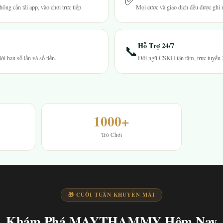
✅
ng cần tải app, vào chơi trực tiếp.
Mọi cược và giao dịch đều được ghi n
Hỗ Trợ 24/7
📞
i hạn số lần và số tiền.
Đội ngũ CSKH tận tâm, trực tuyến 2
1000+
Trò Chơi
🎁 CUỐI TUẦN KHUYẾN MÃI
Khám Phá MAYTHAMMY Hôm Nay