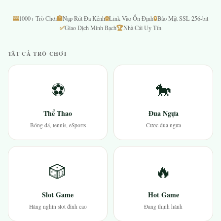
🎰
🏦
🌐
🔒
1000+ Trò Chơi
Nạp Rút Đa Kênh
Link Vào Ổn Định
Bảo Mật SSL 256-bit
✅
🏆
Giao Dịch Minh Bạch
Nhà Cái Uy Tín
TẤT CẢ TRÒ CHƠI
⚽
🐎
Thể Thao
Đua Ngựa
Bóng đá, tennis, eSports
Cược đua ngựa
🎲
🔥
Slot Game
Hot Game
Hàng nghìn slot đỉnh cao
Đang thịnh hành